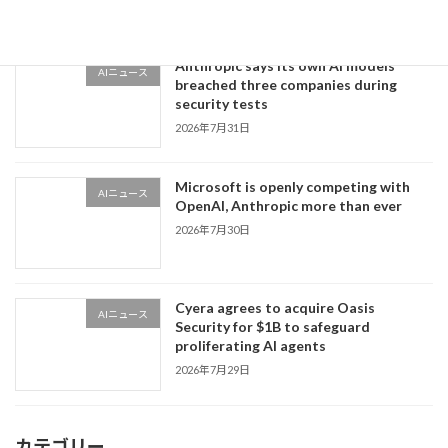
Anthropic says its own AI models
AIニュース
breached three companies during
security tests
2026年7月31日
Microsoft is openly competing with
AIニュース
OpenAI, Anthropic more than ever
2026年7月30日
Cyera agrees to acquire Oasis
AIニュース
Security for $1B to safeguard
proliferating AI agents
2026年7月29日
カテゴリー