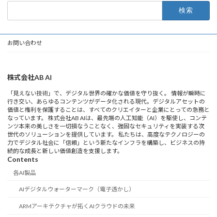
検
索:
お問い合わせ
株式会社AB AI
「見えない技術」で、デジタル世界の確かな価値を守り抜く。 情報が瞬時に
行き交い、あらゆるコンテンツがデータ化される現代。デジタルアセットの
価値と権利を保護することは、すべてのクリエイターと企業にとっての急務と
なっています。 株式会社AB AIは、最先端の人工知能（AI）を駆使し、コンテ
ンツ本来の美しさを一切損なうことなく、強固なセキュリティを実装する次
世代のソリューションを提供しています。 私たちは、高度なテクノロジーの
力でデジタル社会に「信頼」という新たなインフラを構築し、ビジネスの持
続的な成長と新しい価値創造を支援します。
Contents
各AI製品
AIデジタルウォーターマーク（電子透かし）
ARMアーキテクチャが拓くAIクラウドの未来