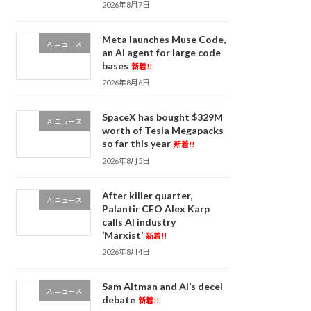
2026年8月7日
Meta launches Muse Code,
AIニュース
an AI agent for large code
bases
新着!!
2026年8月6日
SpaceX has bought $329M
AIニュース
worth of Tesla Megapacks
so far this year
新着!!
2026年8月5日
After killer quarter,
AIニュース
Palantir CEO Alex Karp
calls AI industry
‘Marxist’
新着!!
2026年8月4日
Sam Altman and AI’s decel
AIニュース
debate
新着!!