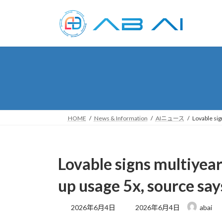
コ
ナ
ン
ビ
テ
ゲ
ン
ー
ツ
シ
へ
ョ
ス
ン
キ
に
ッ
移
プ
動
HOME
News & Information
AIニュース
Lovable sig
Lovable signs multiyear
up usage 5x, source say
最
2026年6月4日
2026年6月4日
abai
終