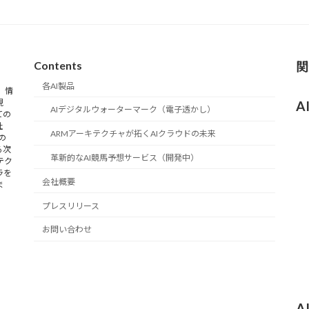
Contents
関
各AI製品
 情
現
A
AIデジタルウォーターマーク（電子透かし）
ての
社
ARMアーキテクチャが拓くAIクラウドの未来
の
る次
革新的なAI競馬予想サービス（開発中）
テク
ラを
会社概要
ま
プレスリリース
お問い合わせ
A