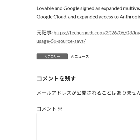
更
Lovable and Google signed an expanded multiyear
新
日
Google Cloud, and expanded access to Anthropi
時
:
元記事:
https://techcrunch.com/2026/06/03/lov
usage-5x-source-says/
AIニュース
カテゴリー
コメントを残す
メールアドレスが公開されることはありませ
コメント
※