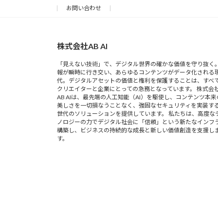
お問い合わせ
株式会社AB AI
「見えない技術」で、デジタル世界の確かな価値を守り抜く。
報が瞬時に行き交い、あらゆるコンテンツがデータ化される
代。デジタルアセットの価値と権利を保護することは、すべ
クリエイターと企業にとっての急務となっています。 株式会
AB AIは、最先端の人工知能（AI）を駆使し、コンテンツ本来
美しさを一切損なうことなく、強固なセキュリティを実装す
世代のソリューションを提供しています。 私たちは、高度な
ノロジーの力でデジタル社会に「信頼」という新たなインフ
構築し、ビジネスの持続的な成長と新しい価値創造を支援し
す。