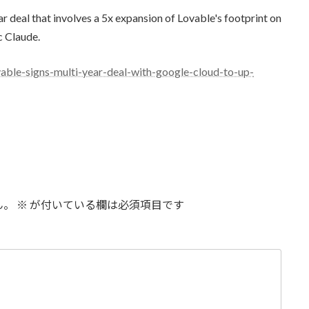
 deal that involves a 5x expansion of Lovable's footprint on
c Claude.
able-signs-multi-year-deal-with-google-cloud-to-up-
ん。
※
が付いている欄は必須項目です