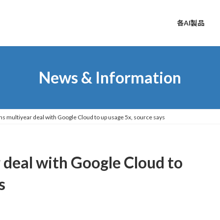
各AI製品
News & Information
ns multiyear deal with Google Cloud to up usage 5x, source says
 deal with Google Cloud to
s