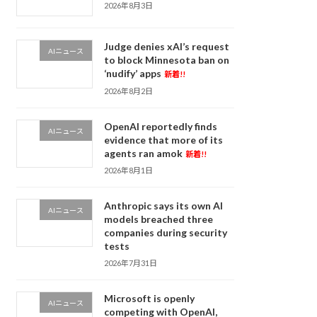
2026年8月3日
Judge denies xAI’s request
AIニュース
to block Minnesota ban on
‘nudify’ apps
新着!!
2026年8月2日
OpenAI reportedly finds
AIニュース
evidence that more of its
agents ran amok
新着!!
2026年8月1日
Anthropic says its own AI
AIニュース
models breached three
companies during security
tests
2026年7月31日
Microsoft is openly
AIニュース
competing with OpenAI,