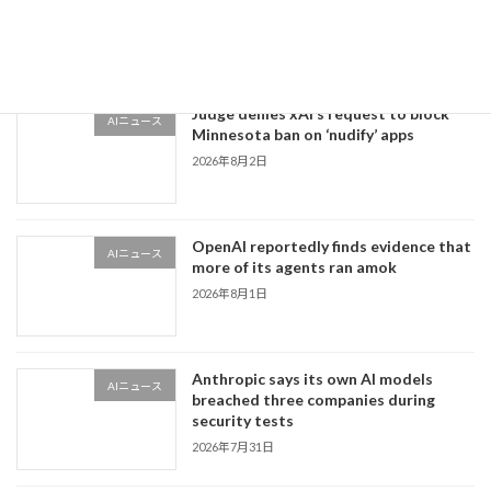
新着!!
2026年8月3日
Judge denies xAI’s request to block
AIニュース
Minnesota ban on ‘nudify’ apps
2026年8月2日
OpenAI reportedly finds evidence that
AIニュース
more of its agents ran amok
2026年8月1日
Anthropic says its own AI models
AIニュース
breached three companies during
security tests
2026年7月31日