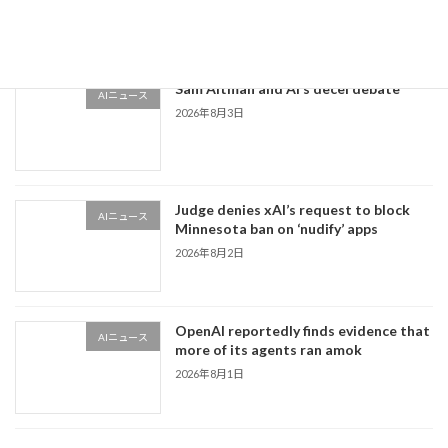
2026年8月4日
Sam Altman and AI’s decel debate
AIニュース
2026年8月3日
Judge denies xAI’s request to block
AIニュース
Minnesota ban on ‘nudify’ apps
2026年8月2日
OpenAI reportedly finds evidence that
AIニュース
more of its agents ran amok
2026年8月1日