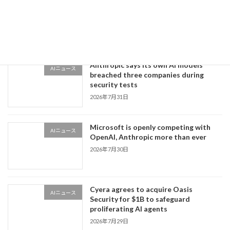
OpenAI reportedly finds evidence that
AIニュース
more of its agents ran amok
新着!!
2026年8月1日
Anthropic says its own AI models
AIニュース
breached three companies during
security tests
2026年7月31日
Microsoft is openly competing with
AIニュース
OpenAI, Anthropic more than ever
2026年7月30日
Cyera agrees to acquire Oasis
AIニュース
Security for $1B to safeguard
proliferating AI agents
2026年7月29日