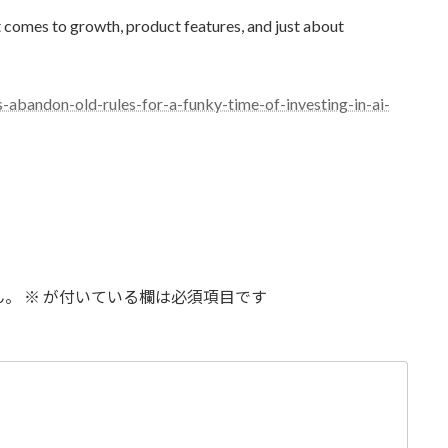
 comes to growth, product features, and just about
abandon-old-rules-for-a-funky-time-of-investing-in-ai-
ん。
※
が付いている欄は必須項目です