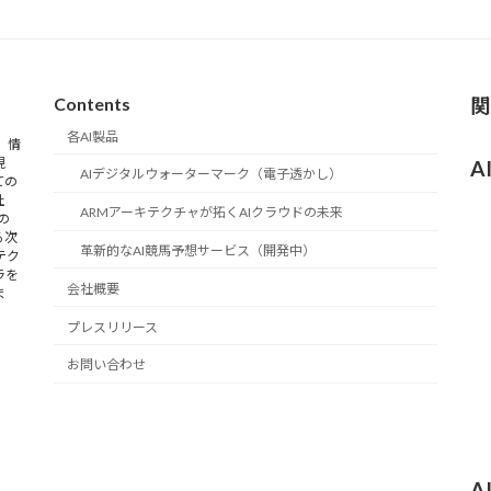
Contents
関
各AI製品
 情
現
A
AIデジタルウォーターマーク（電子透かし）
ての
社
ARMアーキテクチャが拓くAIクラウドの未来
の
る次
革新的なAI競馬予想サービス（開発中）
テク
ラを
会社概要
ま
プレスリリース
お問い合わせ
A