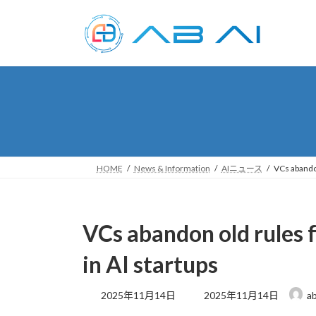
コ
ナ
ン
ビ
テ
ゲ
ン
ー
ツ
シ
へ
ョ
ス
ン
キ
に
ッ
移
プ
動
HOME
News & Information
AIニュース
VCs abandon
VCs abandon old rules f
in AI startups
最
2025年11月14日
2025年11月14日
ab
終