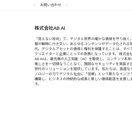
お問い合わせ
株式会社AB AI
「見えない技術」で、デジタル世界の確かな価値を守り抜く。
報が瞬時に行き交い、あらゆるコンテンツがデータ化される
代。デジタルアセットの価値と権利を保護することは、すべ
クリエイターと企業にとっての急務となっています。 株式会
AB AIは、最先端の人工知能（AI）を駆使し、コンテンツ本来
美しさを一切損なうことなく、強固なセキュリティを実装す
世代のソリューションを提供しています。 私たちは、高度な
ノロジーの力でデジタル社会に「信頼」という新たなインフ
構築し、ビジネスの持続的な成長と新しい価値創造を支援し
す。