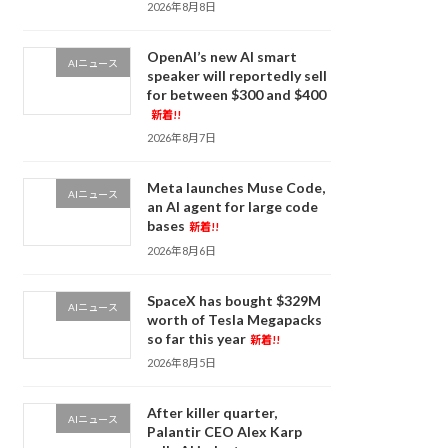
2026年8月8日
OpenAI’s new AI smart
AIニュース
speaker will reportedly sell
for between $300 and $400
新着!!
2026年8月7日
Meta launches Muse Code,
AIニュース
an AI agent for large code
bases
新着!!
2026年8月6日
SpaceX has bought $329M
AIニュース
worth of Tesla Megapacks
so far this year
新着!!
2026年8月5日
After killer quarter,
AIニュース
Palantir CEO Alex Karp