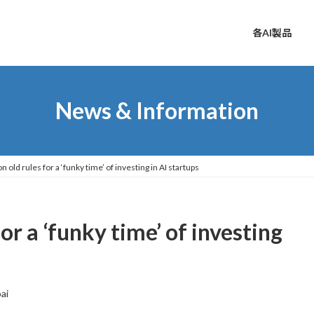
各AI製品
News & Information
 old rules for a ‘funky time’ of investing in AI startups
or a ‘funky time’ of investing
ai