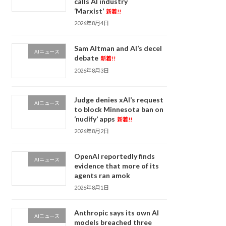
calls AI industry
‘Marxist’
新着!!
2026年8月4日
Sam Altman and AI’s decel
AIニュース
debate
新着!!
2026年8月3日
Judge denies xAI’s request
AIニュース
to block Minnesota ban on
‘nudify’ apps
新着!!
2026年8月2日
OpenAI reportedly finds
AIニュース
evidence that more of its
agents ran amok
2026年8月1日
Anthropic says its own AI
AIニュース
models breached three