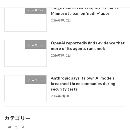
Judge denies xAI’s request to block
AIニュース
Minnesota ban on ‘nudify’ apps
2026年8月2日
OpenAI reportedly finds evidence that
AIニュース
more of its agents ran amok
2026年8月1日
Anthropic says its own AI models
AIニュース
breached three companies during
security tests
2026年7月31日
カテゴリー
AIニュース