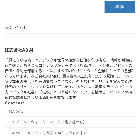
検
索:
お問い合わせ
株式会社AB AI
「見えない技術」で、デジタル世界の確かな価値を守り抜く。 情報が瞬時に
行き交い、あらゆるコンテンツがデータ化される現代。デジタルアセットの
価値と権利を保護することは、すべてのクリエイターと企業にとっての急務と
なっています。 株式会社AB AIは、最先端の人工知能（AI）を駆使し、コンテ
ンツ本来の美しさを一切損なうことなく、強固なセキュリティを実装する次
世代のソリューションを提供しています。 私たちは、高度なテクノロジーの
力でデジタル社会に「信頼」という新たなインフラを構築し、ビジネスの持
続的な成長と新しい価値創造を支援します。
Contents
各AI製品
AIデジタルウォーターマーク（電子透かし）
ARMアーキテクチャが拓くAIクラウドの未来